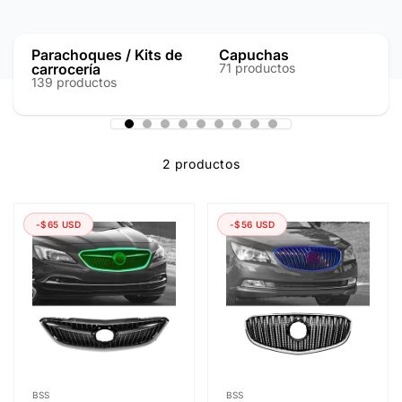
o
Parachoques / Kits de
Capuchas
l
carrocería
71 productos
139 productos
e
2 productos
c
c
-$65 USD
-$56 USD
i
ó
n
Proveedor:
Proveedor:
BSS
BSS