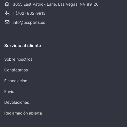
a
t
a
t
3655 East Patrick Lane, Las Vegas, NV 89120
l
a
l
a
1 (702) 802-9913
info@bssparts.us
Servicio al cliente
Sobre nosotros
Contáctanos
Financiación
Envío
Devoluciones
Reclamación abierta